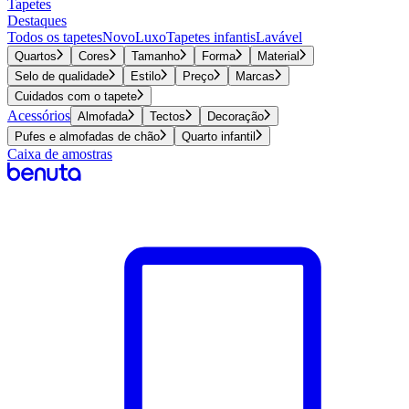
Tapetes
Destaques
Todos os tapetes
Novo
Luxo
Tapetes infantis
Lavável
Quartos
Cores
Tamanho
Forma
Material
Selo de qualidade
Estilo
Preço
Marcas
Cuidados com o tapete
Acessórios
Almofada
Tectos
Decoração
Pufes e almofadas de chão
Quarto infantil
Caixa de amostras