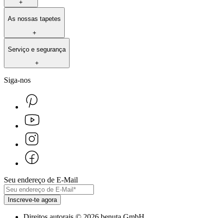
+
As nossas tapetes
+
Serviço e segurança
+
Siga-nos
Seu endereço de E-Mail
Inscreve-te agora
Direitos autorais
©
2026
benuta GmbH