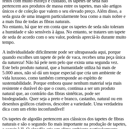
feitos com muito esforço e cuidado, os tapetes de seda não
pertencem aos produtos de massa entre os tapetes, mas são artigos
únicos e de coleção que valem o seu elevado preço. Além disso, a
seda goza de uma imagem particularmente boa como a mais nobre e
a mais fina de todas as fibras naturais.
No entanto, há que ter em conta que os tapetes de seda não toleram
a humidade e são sensíveis à água. No entanto, se tratares um tapete
de seda de acordo com o seu valor, poderás apreciá-lo durante muito
tempo.
A individualidade dificilmente pode ser ultrapassada aqui, porque
quando escolhes um tapete de pele de vaca, recebes uma peça única
da natureza! Não há pele nem pelo que exista uma segunda vez.
Este belo produto natural, que a humanidade utiliza há mais de
5.000 anos, não só dá um toque especial que cria um ambiente de
vida luxuoso, como também corresponde ao espírito de
sustentabilidade. Porque embora quase nenhum material seja mais
resistente e durável do que o couro, continua a ser um produto
natural que, ao contrário das fibras sintéticas, pode ser
biodegradado. Quer seja a preto e branco, castanho, natural ou em
desenhos gráficos criativos, descobre a variedade. Uma verdadeira
dica com um efeito inconfundível!
Os tapetes de algodão pertencem aos clássicos dos tapetes de fibras
naturais e são o segundo fio mais importante na produção de tapetes,