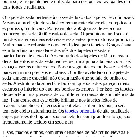
por isso, é frequentemente utilizada para designs extravagantes em
tons fortes e radiantes.
O tapete de seda pertence à classe de luxo dos tapetes - e com razão.
Mesmo a produção de seda é extremamente elaborada, complicada
e, por isso, muito cara. Por exemplo, 250 gramas de seda crua
requerem mais de 3000 casulos de seda. O produto natural seda é
um dos materiais mais estáveis e resistentes que a natureza produziu.
Muito macia e robusta, é o material ideal para tapetes. Graças à sua
estrutura fina, a densidade dos nós dos tapetes de seda é
particularmente elevada. Ao contrário dos tapetes de lã, a elevada
densidade dos nós da seda não requer uma pilha alta para cobrir os
espaços vazios entre os nós. Por conseguinte, os motivos e padrões
parecem muito precisos e nobres. O brilho aveludado do tapete de
seda também é especial; não é sem razão que se fala de brilho da
seda. A estrutura da superfície faz com que os lados pareçam mais
escuros no interior do que nos bordos exteriores. Por isso, os tapetes
de seda têm uma presença de cor diferente consoante a incidência da
luz. Para conseguir este efeito brilhante nos tapetes feitos de
materiais sintéticos, é necessário entrelaçar diferentes fios; a seda
tem este efeito naturalmente. Os
tapetes orientais
de alta qualidade,
cujos padrões de filigrana são concebidos com grande esforço, são
frequentemente tecidos em seda pura.
Lisos, macios e finos, com uma densidade de nós muito elevada e