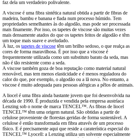
faz dela um verdadeiro polivalente.
A viscose é uma fibra sintética natural obtida a partir de fibras de
madeira, bambu e banana e fiada num processo húmido. Tem
propriedades semelhantes às do algodão, mas pode ser processada
mais finamente. Por isso, os tapetes de viscose são muitas vezes
mais densamente atados do que os tapetes feitos de algodão e têm
um toque mais suave e aveludado.
À luz, os
tapetes de viscose
têm um brilho sedoso, o que realça as
cores de forma maravilhosa. É por isso que a viscose é
frequentemente utilizada como um substituto barato da seda, mas
não é tão resistente como a seda.
A viscose também goza de boa reputação como material natural
renovável, mas tem menos elasticidade e é menos reguladora do
calor do que, por exemplo, o algodão ou a lã nova. No entanto, a
viscose é muito adequada para pessoas alérgicas a pêlos de animais.
A liocel é uma fibra ainda bastante jovem que foi desenvolvida na
década de 1990. É produzida e vendida pela empresa austríaca
Lenzing sob o nome de marca TENCEL™. As fibras de liocel
TENCEL™ têm uma origem natural. São obtidas a partir de
celulose proveniente de florestas geridas de forma sustentável. A
celulose é então transformada em fibra através de um processo
físico. E é precisamente aqui que reside a caraterística especial do
TENCEL™ Lyocell: a Lenzing utiliza um solvente especialmente