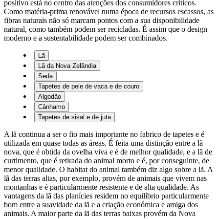
positivo está no centro das atenções dos consumidores críticos.
Como matéria-prima renovável numa época de recursos escassos, as
fibras naturais não só marcam pontos com a sua disponibilidade
natural, como também podem ser recicladas. É assim que o design
moderno e a sustentabilidade podem ser combinados.
Lã
Lã da Nova Zelândia
Seda
Tapetes de pele de vaca e de couro
Algodão
Cânhamo
Tapetes de sisal e de juta
A lã continua a ser o fio mais importante no fabrico de tapetes e é
utilizada em quase todas as áreas. É feita uma distinção entre a lã
nova, que é obtida da ovelha viva e é de melhor qualidade, e a lã de
curtimento, que é retirada do animal morto e é, por conseguinte, de
menor qualidade. O habitat do animal também diz algo sobre a lã. A
lã das terras altas, por exemplo, provém de animais que vivem nas
montanhas e é particularmente resistente e de alta qualidade. As
vantagens da lã das planícies residem no equilíbrio particularmente
bom entre a suavidade da lã e a criação económica e amiga dos
animais. A maior parte da lã das terras baixas provém da Nova