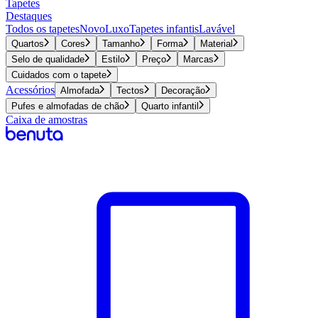
Tapetes
Destaques
Todos os tapetes
Novo
Luxo
Tapetes infantis
Lavável
Quartos
Cores
Tamanho
Forma
Material
Selo de qualidade
Estilo
Preço
Marcas
Cuidados com o tapete
Acessórios
Almofada
Tectos
Decoração
Pufes e almofadas de chão
Quarto infantil
Caixa de amostras