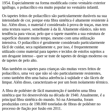
1954. Especialmente na forma modificada como vestuário exterior
ignífugo, o poliacrílico era muito popular no vestuário infantil.
Os tapetes feitos de poliacrílico são particularmente duráveis na sua
intensidade de cor, porque esta fibra sintética é altamente resistente à
luz. Além disso, o material é considerado à prova de traças, mas tem
uma textura suave, semelhante à da lã. Altamente elástico, não tem
tendência para vincar, pelo que o tapete mantém a sua estrutura de
superfície durante muito tempo, mesmo com uma utilização
intensiva. O poliacrílico é geralmente considerado particularmente
fácil de cuidar, seca rapidamente e, por isso, é frequentemente
utilizado como material para tapetes e tecidos de estofos sujeitos a
um desgaste intenso - quer se trate de tapetes de design moderno ou
de tapetes de pelo alto.
Mas também os tapetes para crianças são muitas vezes feitos de
poliacrílico, uma vez que não só são particularmente resistentes,
como também têm uma baixa aderência à sujidade e são fáceis de
limpar. Além disso, caracterizam-se por um bom isolamento térmico.
A fibra de poliéster de fácil manutenção é também uma fibra
sintética que foi desenvolvida na década de 1940. Atualmente, é a
principal fibra sintética do mundo. Só na Alemanha, foram
produzidas cerca de 198.000 toneladas de fibras de poliéster no
processo de fiação por fusão em 2011.