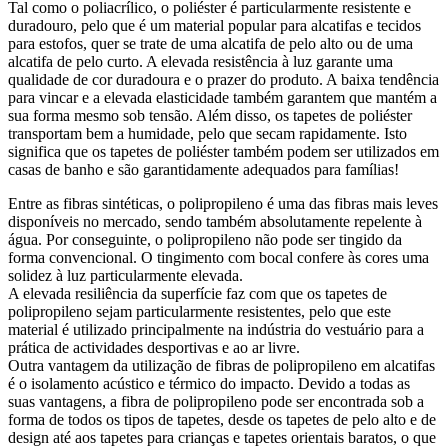
Tal como o poliacrílico, o poliéster é particularmente resistente e
duradouro, pelo que é um material popular para alcatifas e tecidos
para estofos, quer se trate de uma alcatifa de pelo alto ou de uma
alcatifa de pelo curto. A elevada resistência à luz garante uma
qualidade de cor duradoura e o prazer do produto. A baixa tendência
para vincar e a elevada elasticidade também garantem que mantém a
sua forma mesmo sob tensão. Além disso, os tapetes de poliéster
transportam bem a humidade, pelo que secam rapidamente. Isto
significa que os tapetes de poliéster também podem ser utilizados em
casas de banho e são garantidamente adequados para famílias!
Entre as fibras sintéticas, o polipropileno é uma das fibras mais leves
disponíveis no mercado, sendo também absolutamente repelente à
água. Por conseguinte, o polipropileno não pode ser tingido da
forma convencional. O tingimento com bocal confere às cores uma
solidez à luz particularmente elevada.
A elevada resiliência da superfície faz com que os tapetes de
polipropileno sejam particularmente resistentes, pelo que este
material é utilizado principalmente na indústria do vestuário para a
prática de actividades desportivas e ao ar livre.
Outra vantagem da utilização de fibras de polipropileno em alcatifas
é o isolamento acústico e térmico do impacto. Devido a todas as
suas vantagens, a fibra de polipropileno pode ser encontrada sob a
forma de todos os tipos de tapetes, desde os tapetes de pelo alto e de
design até aos tapetes para crianças e tapetes orientais baratos, o que