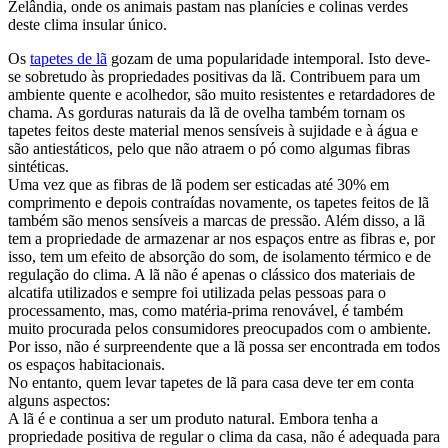
Zelândia, onde os animais pastam nas planícies e colinas verdes
deste clima insular único.
Os
tapetes de lã
gozam de uma popularidade intemporal. Isto deve-
se sobretudo às propriedades positivas da lã. Contribuem para um
ambiente quente e acolhedor, são muito resistentes e retardadores de
chama. As gorduras naturais da lã de ovelha também tornam os
tapetes feitos deste material menos sensíveis à sujidade e à água e
são antiestáticos, pelo que não atraem o pó como algumas fibras
sintéticas.
Uma vez que as fibras de lã podem ser esticadas até 30% em
comprimento e depois contraídas novamente, os tapetes feitos de lã
também são menos sensíveis a marcas de pressão. Além disso, a lã
tem a propriedade de armazenar ar nos espaços entre as fibras e, por
isso, tem um efeito de absorção do som, de isolamento térmico e de
regulação do clima. A lã não é apenas o clássico dos materiais de
alcatifa utilizados e sempre foi utilizada pelas pessoas para o
processamento, mas, como matéria-prima renovável, é também
muito procurada pelos consumidores preocupados com o ambiente.
Por isso, não é surpreendente que a lã possa ser encontrada em todos
os espaços habitacionais.
No entanto, quem levar tapetes de lã para casa deve ter em conta
alguns aspectos:
A lã é e continua a ser um produto natural. Embora tenha a
propriedade positiva de regular o clima da casa, não é adequada para