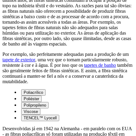
últimos anos, as fibras sintéticas continuam a ocupar a posição de
topo na indústria têxtil e do vestuário. As razões para tal são óbvias:
as fibras naturais não oferecem a possibilidade de produzir fibras
sintéticas a baixo custo e de as processar de acordo com a procura,
tornando-as assim acessíveis a todas as áreas. Por exemplo, os
tapetes feitos de fibras naturais não são adequados para salas
húmidas ou para utilização no exterior. As áreas de aplicação das
fibras sintéticas, por outro lado, são quase ilimitadas, desde as casas
de banho até às viagens espaciais.
Por exemplo, são perfeitamente adequadas para a produção de um
tapete de exterior
, uma vez que o tornam particularmente robusto,
resistente à cor e à água. É por isso que os
tapetes de banho
também
são geralmente feitos de fibras sintéticas. E assim, a fibra sintética
continuará a manter-se fiel a nós e a conservar a caraterística da
mutabilidade.
Poliacrílico
Poliéster
Polipropileno
Viscose
TENCEL™ Lyocell
Desenvolvidas já em 1942 na Alemanha - em paralelo com os EUA
- as fibras poliacrílicas só foram utilizadas na produção têxtil em