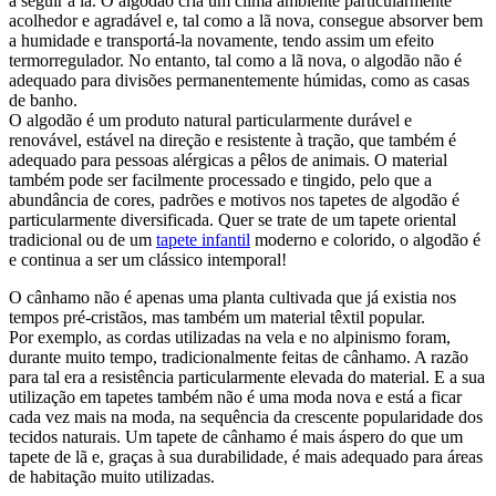
a seguir à lã. O algodão cria um clima ambiente particularmente
acolhedor e agradável e, tal como a lã nova, consegue absorver bem
a humidade e transportá-la novamente, tendo assim um efeito
termorregulador. No entanto, tal como a lã nova, o algodão não é
adequado para divisões permanentemente húmidas, como as casas
de banho.
O algodão é um produto natural particularmente durável e
renovável, estável na direção e resistente à tração, que também é
adequado para pessoas alérgicas a pêlos de animais. O material
também pode ser facilmente processado e tingido, pelo que a
abundância de cores, padrões e motivos nos tapetes de algodão é
particularmente diversificada. Quer se trate de um tapete oriental
tradicional ou de um
tapete infantil
moderno e colorido, o algodão é
e continua a ser um clássico intemporal!
O cânhamo não é apenas uma planta cultivada que já existia nos
tempos pré-cristãos, mas também um material têxtil popular.
Por exemplo, as cordas utilizadas na vela e no alpinismo foram,
durante muito tempo, tradicionalmente feitas de cânhamo. A razão
para tal era a resistência particularmente elevada do material. E a sua
utilização em tapetes também não é uma moda nova e está a ficar
cada vez mais na moda, na sequência da crescente popularidade dos
tecidos naturais. Um tapete de cânhamo é mais áspero do que um
tapete de lã e, graças à sua durabilidade, é mais adequado para áreas
de habitação muito utilizadas.