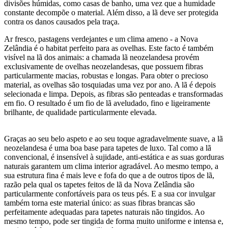
divisões húmidas, como casas de banho, uma vez que a humidade
constante decompõe o material. Além disso, a lã deve ser protegida
contra os danos causados pela traça.
Ar fresco, pastagens verdejantes e um clima ameno - a Nova
Zelândia é o habitat perfeito para as ovelhas. Este facto é também
visível na lã dos animais: a chamada lã neozelandesa provém
exclusivamente de ovelhas neozelandesas, que possuem fibras
particularmente macias, robustas e longas. Para obter o precioso
material, as ovelhas são tosquiadas uma vez por ano. A lã é depois
selecionada e limpa. Depois, as fibras são penteadas e transformadas
em fio. O resultado é um fio de lã aveludado, fino e ligeiramente
brilhante, de qualidade particularmente elevada.
Graças ao seu belo aspeto e ao seu toque agradavelmente suave, a lã
neozelandesa é uma boa base para tapetes de luxo. Tal como a lã
convencional, é insensível à sujidade, anti-estática e as suas gorduras
naturais garantem um clima interior agradável. Ao mesmo tempo, a
sua estrutura fina é mais leve e fofa do que a de outros tipos de lã,
razão pela qual os tapetes feitos de lã da Nova Zelândia são
particularmente confortáveis para os teus pés. E a sua cor invulgar
também torna este material único: as suas fibras brancas são
perfeitamente adequadas para tapetes naturais não tingidos. Ao
mesmo tempo, pode ser tingida de forma muito uniforme e intensa e,