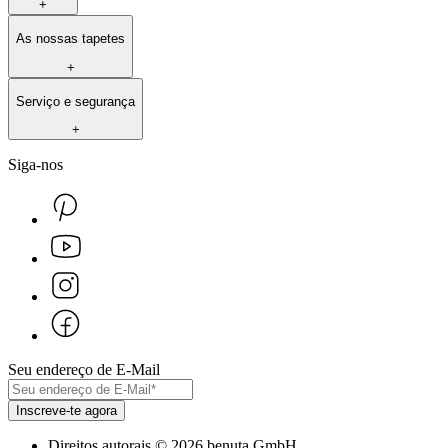
+
As nossas tapetes
+
Serviço e segurança
+
Siga-nos
Seu endereço de E-Mail
Inscreve-te agora
Direitos autorais
©
2026
benuta GmbH