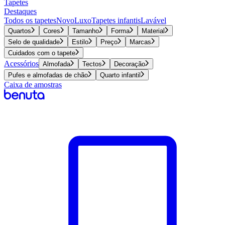
Tapetes
Destaques
Todos os tapetes
Novo
Luxo
Tapetes infantis
Lavável
Quartos
Cores
Tamanho
Forma
Material
Selo de qualidade
Estilo
Preço
Marcas
Cuidados com o tapete
Acessórios
Almofada
Tectos
Decoração
Pufes e almofadas de chão
Quarto infantil
Caixa de amostras