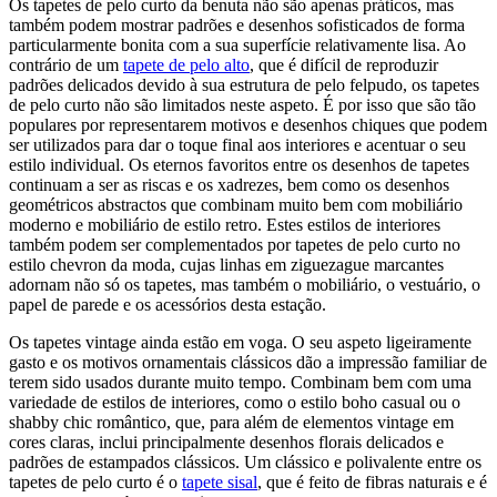
Os tapetes de pelo curto da benuta não são apenas práticos, mas
também podem mostrar padrões e desenhos sofisticados de forma
particularmente bonita com a sua superfície relativamente lisa. Ao
contrário de um
tapete de pelo alto
, que é difícil de reproduzir
padrões delicados devido à sua estrutura de pelo felpudo, os tapetes
de pelo curto não são limitados neste aspeto. É por isso que são tão
populares por representarem motivos e desenhos chiques que podem
ser utilizados para dar o toque final aos interiores e acentuar o seu
estilo individual. Os eternos favoritos entre os desenhos de tapetes
continuam a ser as riscas e os xadrezes, bem como os desenhos
geométricos abstractos que combinam muito bem com mobiliário
moderno e mobiliário de estilo retro. Estes estilos de interiores
também podem ser complementados por tapetes de pelo curto no
estilo chevron da moda, cujas linhas em ziguezague marcantes
adornam não só os tapetes, mas também o mobiliário, o vestuário, o
papel de parede e os acessórios desta estação.
Os tapetes vintage ainda estão em voga. O seu aspeto ligeiramente
gasto e os motivos ornamentais clássicos dão a impressão familiar de
terem sido usados durante muito tempo. Combinam bem com uma
variedade de estilos de interiores, como o estilo boho casual ou o
shabby chic romântico, que, para além de elementos vintage em
cores claras, inclui principalmente desenhos florais delicados e
padrões de estampados clássicos. Um clássico e polivalente entre os
tapetes de pelo curto é o
tapete sisal
, que é feito de fibras naturais e é