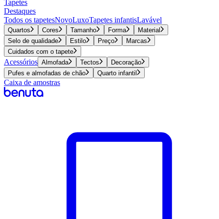
Tapetes
Destaques
Todos os tapetes
Novo
Luxo
Tapetes infantis
Lavável
Quartos
Cores
Tamanho
Forma
Material
Selo de qualidade
Estilo
Preço
Marcas
Cuidados com o tapete
Acessórios
Almofada
Tectos
Decoração
Pufes e almofadas de chão
Quarto infantil
Caixa de amostras