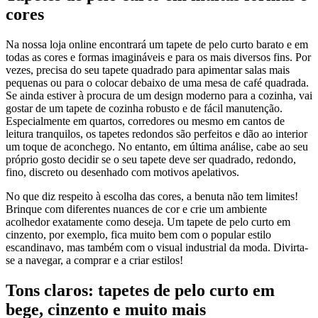
cores
Na nossa loja online encontrará um tapete de pelo curto barato e em
todas as cores e formas imagináveis e para os mais diversos fins. Por
vezes, precisa do seu tapete quadrado para apimentar salas mais
pequenas ou para o colocar debaixo de uma mesa de café quadrada.
Se ainda estiver à procura de um design moderno para a cozinha, vai
gostar de um tapete de cozinha robusto e de fácil manutenção.
Especialmente em quartos, corredores ou mesmo em cantos de
leitura tranquilos, os tapetes redondos são perfeitos e dão ao interior
um toque de aconchego. No entanto, em última análise, cabe ao seu
próprio gosto decidir se o seu tapete deve ser quadrado, redondo,
fino, discreto ou desenhado com motivos apelativos.
No que diz respeito à escolha das cores, a benuta não tem limites!
Brinque com diferentes nuances de cor e crie um ambiente
acolhedor exatamente como deseja. Um tapete de pelo curto em
cinzento, por exemplo, fica muito bem com o popular estilo
escandinavo, mas também com o visual industrial da moda. Divirta-
se a navegar, a comprar e a criar estilos!
Tons claros: tapetes de pelo curto em
bege, cinzento e muito mais