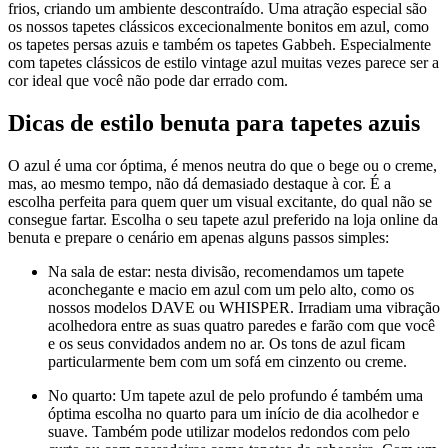
frios, criando um ambiente descontraído. Uma atração especial são
os nossos tapetes clássicos excecionalmente bonitos em azul, como
os tapetes persas azuis e também os tapetes Gabbeh. Especialmente
com tapetes clássicos de estilo vintage azul muitas vezes parece ser a
cor ideal que você não pode dar errado com.
Dicas de estilo benuta para tapetes azuis
O azul é uma cor óptima, é menos neutra do que o bege ou o creme,
mas, ao mesmo tempo, não dá demasiado destaque à cor. É a
escolha perfeita para quem quer um visual excitante, do qual não se
consegue fartar. Escolha o seu tapete azul preferido na loja online da
benuta e prepare o cenário em apenas alguns passos simples:
Na sala de estar: nesta divisão, recomendamos um tapete
aconchegante e macio em azul com um pelo alto, como os
nossos modelos DAVE ou WHISPER. Irradiam uma vibração
acolhedora entre as suas quatro paredes e farão com que você
e os seus convidados andem no ar. Os tons de azul ficam
particularmente bem com um sofá em cinzento ou creme.
No quarto: Um tapete azul de pelo profundo é também uma
óptima escolha no quarto para um início de dia acolhedor e
suave. Também pode utilizar modelos redondos com pelo