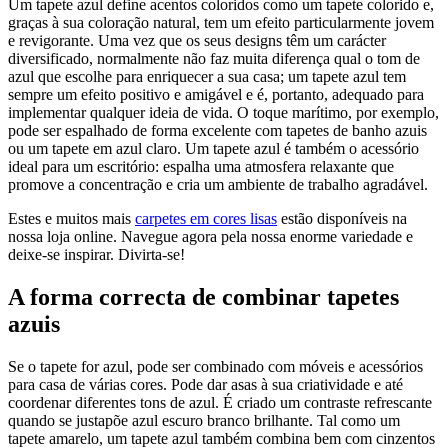
Um tapete azul define acentos coloridos como um tapete colorido e,
graças à sua coloração natural, tem um efeito particularmente jovem
e revigorante. Uma vez que os seus designs têm um carácter
diversificado, normalmente não faz muita diferença qual o tom de
azul que escolhe para enriquecer a sua casa; um tapete azul tem
sempre um efeito positivo e amigável e é, portanto, adequado para
implementar qualquer ideia de vida. O toque marítimo, por exemplo,
pode ser espalhado de forma excelente com tapetes de banho azuis
ou um tapete em azul claro. Um tapete azul é também o acessório
ideal para um escritório: espalha uma atmosfera relaxante que
promove a concentração e cria um ambiente de trabalho agradável.
Estes e muitos mais
carpetes em cores lisas
estão disponíveis na
nossa loja online. Navegue agora pela nossa enorme variedade e
deixe-se inspirar. Divirta-se!
A forma correcta de combinar tapetes
azuis
Se o tapete for azul, pode ser combinado com móveis e acessórios
para casa de várias cores. Pode dar asas à sua criatividade e até
coordenar diferentes tons de azul. É criado um contraste refrescante
quando se justapõe azul escuro branco brilhante. Tal como um
tapete amarelo, um tapete azul também combina bem com cinzentos