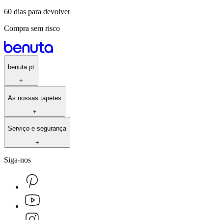
60 dias para devolver
Compra sem risco
benuta.pt
+
As nossas tapetes
+
Serviço e segurança
+
Siga-nos