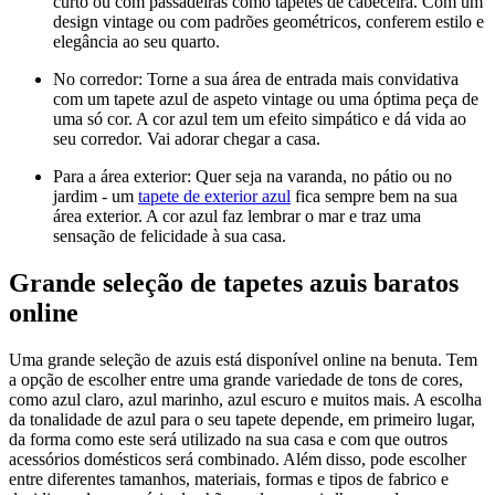
curto ou com passadeiras como tapetes de cabeceira. Com um
design vintage ou com padrões geométricos, conferem estilo e
elegância ao seu quarto.
No corredor: Torne a sua área de entrada mais convidativa
com um tapete azul de aspeto vintage ou uma óptima peça de
uma só cor. A cor azul tem um efeito simpático e dá vida ao
seu corredor. Vai adorar chegar a casa.
Para a área exterior: Quer seja na varanda, no pátio ou no
jardim - um
tapete de exterior azul
fica sempre bem na sua
área exterior. A cor azul faz lembrar o mar e traz uma
sensação de felicidade à sua casa.
Grande seleção de tapetes azuis baratos
online
Uma grande seleção de
azuis está disponível online na benuta. Tem
a opção de escolher entre uma grande variedade de tons de cores,
como azul claro, azul marinho, azul escuro e muitos mais. A escolha
da tonalidade de azul para o seu tapete depende, em primeiro lugar,
da forma como este será utilizado na sua casa e com que outros
acessórios domésticos será combinado. Além disso, pode escolher
entre diferentes tamanhos, materiais, formas e tipos de fabrico e