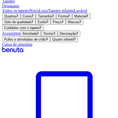
Tapetes
Destaques
Todos os tapetes
Novo
Luxo
Tapetes infantis
Lavável
Quartos
Cores
Tamanho
Forma
Material
Selo de qualidade
Estilo
Preço
Marcas
Cuidados com o tapete
Acessórios
Almofada
Tectos
Decoração
Pufes e almofadas de chão
Quarto infantil
Caixa de amostras